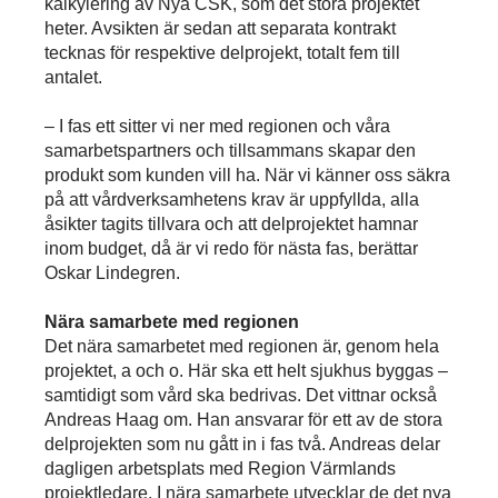
kalkylering av Nya CSK, som det stora projektet
heter. Avsikten är sedan att separata kontrakt
tecknas för respektive delprojekt, totalt fem till
antalet.
– I fas ett sitter vi ner med regionen och våra
samarbetspartners och tillsammans skapar den
produkt som kunden vill ha. När vi känner oss säkra
på att vårdverksamhetens krav är uppfyllda, alla
åsikter tagits tillvara och att delprojektet hamnar
inom budget, då är vi redo för nästa fas, berättar
Oskar Lindegren.
Nära samarbete med regionen
Det nära samarbetet med regionen är, genom hela
projektet, a och o. Här ska ett helt sjukhus byggas –
samtidigt som vård ska bedrivas. Det vittnar också
Andreas Haag om. Han ansvarar för ett av de stora
delprojekten som nu gått in i fas två. Andreas delar
dagligen arbetsplats med Region Värmlands
projektledare. I nära samarbete utvecklar de det nya