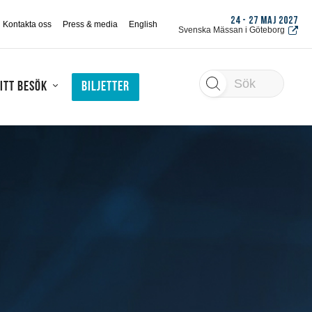
24 - 27 MAJ 2027
Kontakta oss
Press & media
English
Svenska Mässan i Göteborg
Sök
itt besök
Biljetter