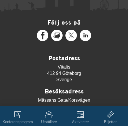
Följ oss på
Facebook
MediaPortal
X
LinkedIn
Postadress
Vitalis
412 94 Göteborg
Sverige
Besöksadress
Mässans Gata/Korsvägen
Kontakt
vitalis@svenskamassan.se
Konferensprogram
Utställare
Aktiviteter
Biljetter