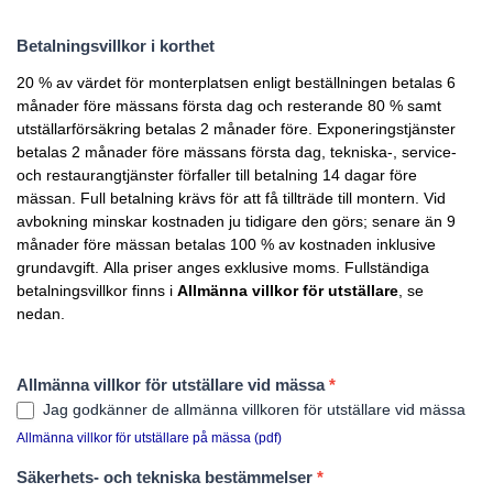
Betalningsvillkor i korthet
20 % av värdet för monterplatsen enligt beställningen betalas 6
månader före mässans första dag och resterande 80 % samt
utställarförsäkring betalas 2 månader före. Exponeringstjänster
betalas 2 månader före mässans första dag, tekniska-, service-
och restaurangtjänster förfaller till betalning 14 dagar före
mässan. Full betalning krävs för att få tillträde till montern. Vid
avbokning minskar kostnaden ju tidigare den görs; senare än 9
månader före mässan betalas 100 % av kostnaden inklusive
grundavgift. Alla priser anges exklusive moms. Fullständiga
betalningsvillkor finns i
Allmänna villkor för utställare
, se
nedan.
Allmänna villkor för utställare vid mässa
*
Jag godkänner de allmänna villkoren för utställare vid mässa
Allmänna villkor för utställare på mässa (pdf)
Säkerhets- och tekniska bestämmelser
*